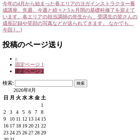
今年の4月から始まった各エリアのヨガインストラクター養
成講座。先週、今週と続々と5ヵ月間の基礎科修了を迎えて
います。各エリアの担当講師の先生から、受講生の皆さんの
成長記録や笑顔の写真などが送られてきます。 なかでも、
今回 […]
投稿のページ送り
«
固定ページ
1
固定ページ
2
検索:
2026年8月
日
月
火
水
木
金
土
1
2
3
4
5
6
7
8
9
10
11
12
13
14
15
16
17
18
19
20
21
22
23
24
25
26
27
28
29
30
31