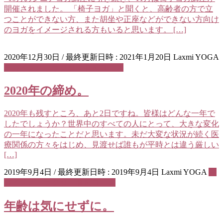
開催されました。 「椅子ヨガ」と聞くと、高齢者の方で立
つことができない方、また胡坐や正座などができない方向け
のヨガをイメージされる方もいると思います。 […]
2020年12月30日
/ 最終更新日時 :
2021年1月20日
Laxmi YOGA
ヨガインストラクター養成コース
2020年の締め。
2020年も残すところ、あと2日ですね。皆様はどんな一年で
したでしょうか？世界中のすべての人にとって、大きな変化
の一年になったことだと思います。未だ大変な状況が続く医
療関係の方々をはじめ、見渡せば誰もが平時とは違う厳しい
[…]
2019年9月4日
/ 最終更新日時 :
2019年9月4日
Laxmi YOGA
ヨ
ガインストラクター養成コース
年齢は気にせずに。