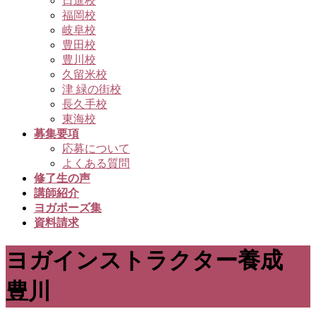
日進校
福岡校
岐阜校
豊田校
豊川校
久留米校
津 緑の街校
長久手校
東海校
募集要項
応募について
よくある質問
修了生の声
講師紹介
ヨガポーズ集
資料請求
ヨガインストラクター養成
豊川