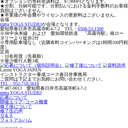
★オプションの専科受講料は、97,900円となります。
★分割、分納可能です。分割払いにおける金利手数料のお客様
負担はございません。
★卒業後の年会費やライセンスの更新料はございません。
会場
mitra YOGA STUDIO
が会場となります。
愛知県春日井市高蔵寺町4-7-2 TEL：
0568-53-1300
※JR中央本線 および 愛知環状鉄道 『高蔵寺駅』南ロー
タリーより徒歩2分
※専用駐車場なし（近隣有料コインパーキングは1時間100円程
度）
定員
・10名程度（先着順）
※最少催行人数3名
Laxmi YOGA JAPAN
インストラクター養成コース春日井事務局
ご質問は下記までお気軽にお問い合わせください。
TEL：052-718-5618
〒487-0013 愛知県春日井市高蔵寺町4-7-2
mitra YOGA STUDIO
応募について
開催エリア･コース概要
修了後について
修了生の声
Ｑ＆Ａ
フォトアルバム