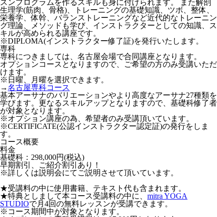
スンプログラムを作るスキルも身に付けられます。 また解剖
生理学(筋肉、骨格)、トレーニングの基礎知識、ツボ、整体、
栄養学、体幹、バランストレーニングなど近代的なトレーニン
グ理論、メソッドも学び、インストラクターとしての知識、ス
キルが高められる講座です。
※DIPLOMA(インストラクター修了証)を発行いたします。
専科
専科につきましては、名古屋会場で合同講座となります。
オプションコースとなりますので、ご希望の方のみ受講いただ
けます。
※日曜、月曜を選択できます。
→
名古屋専科コース
基本アーサナのバリエーションやより高度なアーサナ27種類を
学びます。更なるスキルアップとなりますので、基礎科修了者
が対象となります。
※オプション講座の為、希望者のみ受講頂いています。
※CERTIFICATE(公認インストラクター認定証)の発行をしま
す。
コース概要
料金
基礎科：298,000円(税込)
早期割引、ご紹介割引あり！
※詳しくは説明会にてご説明させて頂いています。
★受講料の中に使用書籍、テキスト代も含まれます。
★特典としまして本コース受講料の中に、
mitra YOGA
STUDIO
で月4回の無料レッスンが受講できます。
※コース期間中が対象となります。