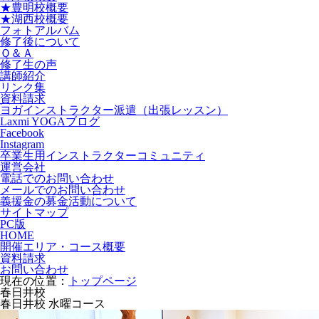
★豊明校概要
★湖西校概要
フォトアルバム
修了後について
Ｑ＆Ａ
修了生の声
講師紹介
リンク集
資料請求
ヨガインストラクター派遣（出張レッスン）
Laxmi YOGAブログ
Facebook
Instagram
卒業生用インストラクターコミュニティ
運営会社
電話でのお問い合わせ
メールでのお問い合わせ
義援金の募金活動について
サイトマップ
PC版
HOME
開催エリア・コース概要
資料請求
お問い合わせ
現在の位置：
トップページ
春日井校
春日井校 水曜コース