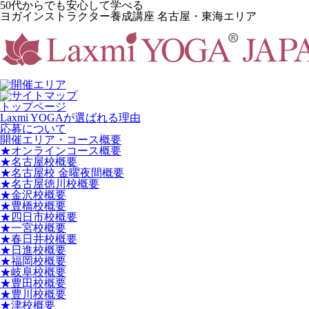
50代からでも安心して学べる
ヨガインストラクター養成講座 名古屋・東海エリア
トップページ
Laxmi YOGAが選ばれる理由
応募について
開催エリア・コース概要
★オンラインコース概要
★名古屋校概要
★名古屋校 金曜夜間概要
★名古屋徳川校概要
★金沢校概要
★豊橋校概要
★四日市校概要
★一宮校概要
★春日井校概要
★日進校概要
★福岡校概要
★岐阜校概要
★豊田校概要
★豊川校概要
★津校概要