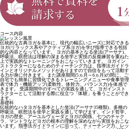
コース内容
伝統的な古典ヨガを基本に、現代の幅広いニーズに対応できる
ヨガ(リラックス系やアクティブ系ヨガ)を学び指導できる包括
的な内容となっています。 ヨガの基本となる坐法(アーサナ)、
呼吸法、瞑想法は理解の深まる坐学と実技の反復練習を重ねた
上で実践的なトレーニングをおこなっていきます。 ヨガイン
ストラクターになるためのティーチング力は、指導法ガイドラ
インとオリジナルメソッドがありますので自信をもって活動す
る力が身に付きます。 また講座期間(5ヵ月～6ヵ月)の間に、ご
自宅でも簡単に習慣化できるトレーニングメニューや食事管理
表で体力・機能アップ(柔軟性、体幹力、バランス力)を体感で
きます。 受講期間中のすべての実践を通して、ヨガインスト
ラクターとして活動する際に役立つ「体験」を養うことができ
ます。
基礎科
伝統的なハタヨガを基本とした坐法(アーサナ35種類)、多種の
呼吸法、瞑想法を坐学と実践を通して学びます。インド哲学、
ヨガの歴史、アーユルヴェーダとヨガの関係、七つのチャク
ラ、マントラなどヨガの根本の理解を深めながら実技をおこな
います。指導法ガイドラインに沿って、ティーチング力、レッ