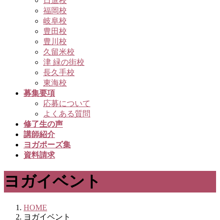
日進校
福岡校
岐阜校
豊田校
豊川校
久留米校
津 緑の街校
長久手校
東海校
募集要項
応募について
よくある質問
修了生の声
講師紹介
ヨガポーズ集
資料請求
ヨガイベント
HOME
ヨガイベント