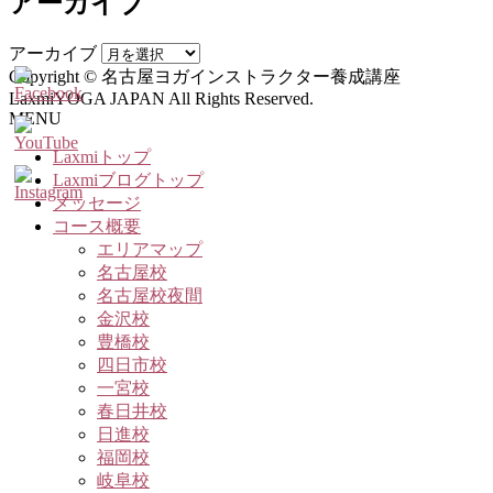
アーカイブ
アーカイブ
Copyright © 名古屋ヨガインストラクター養成講座
LaxmiYOGA JAPAN All Rights Reserved.
MENU
Laxmiトップ
Laxmiブログトップ
メッセージ
コース概要
エリアマップ
名古屋校
名古屋校夜間
金沢校
豊橋校
四日市校
一宮校
春日井校
日進校
福岡校
岐阜校