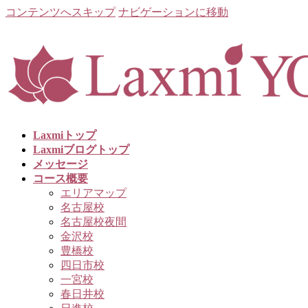
コンテンツへスキップ
ナビゲーションに移動
Laxmiトップ
Laxmiブログトップ
メッセージ
コース概要
エリアマップ
名古屋校
名古屋校夜間
金沢校
豊橋校
四日市校
一宮校
春日井校