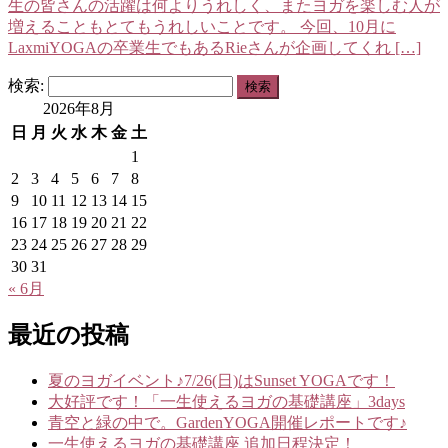
生の皆さんの活躍は何よりうれしく、またヨガを楽しむ人が
増えることもとてもうれしいことです。 今回、10月に
LaxmiYOGAの卒業生でもあるRieさんが企画してくれ […]
検索:
2026年8月
日
月
火
水
木
金
土
1
2
3
4
5
6
7
8
9
10
11
12
13
14
15
16
17
18
19
20
21
22
23
24
25
26
27
28
29
30
31
« 6月
最近の投稿
夏のヨガイベント♪7/26(日)はSunset YOGAです！
大好評です！「一生使えるヨガの基礎講座」3days
青空と緑の中で。GardenYOGA開催レポートです♪
一生使えるヨガの基礎講座 追加日程決定！