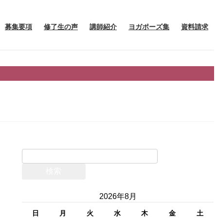
募集要項
修了生の声
講師紹介
ヨガポーズ集
資料請求
検
索:
2026年8月
日
月
火
水
木
金
土