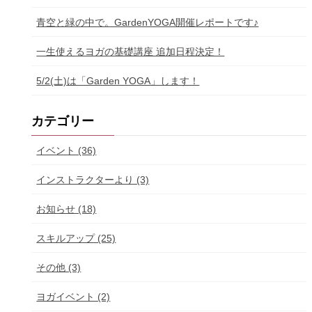
青空と緑の中で。GardenYOGA開催レポートです♪
一生使えるヨガの基礎講座 追加日程決定！
5/2(土)は「Garden YOGA」します！
カテゴリー
イベント (36)
インストラクターより (3)
お知らせ (18)
スキルアップ (25)
その他 (3)
ヨガイベント (2)