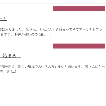
ヨガインストラクター養成コース
た！
盤に入りました。 皆さん、どんどん引き締まってきてアーサナもブラ
です。 身体が硬いので心配 […]
ヨガインストラクター養成コース
、始まる。
学期を迎え、新しい環境での生活の方も多いと思います。 皆さんにとっ
、各 […]