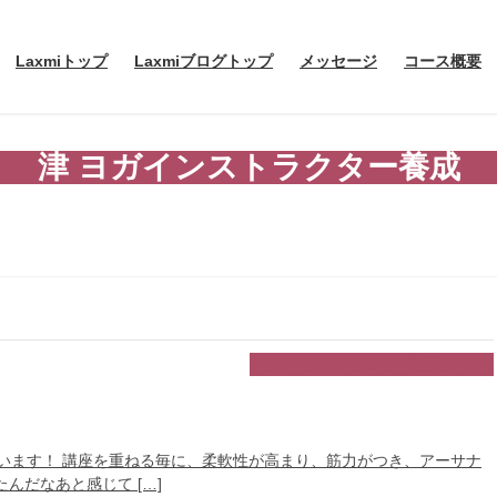
Laxmiトップ
Laxmiブログトップ
メッセージ
コース概要
津 ヨガインストラクター養成
ヨガインストラクター養成コース
います！ 講座を重ねる毎に、柔軟性が高まり、筋力がつき、アーサナ
だなあと感じて […]