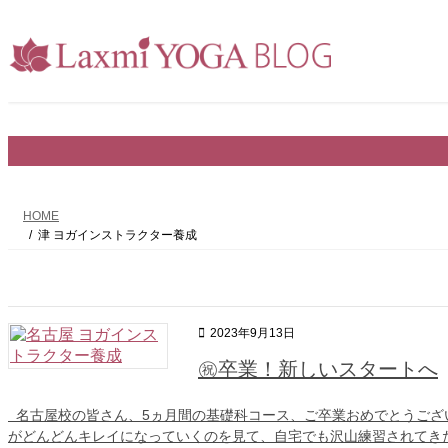
コ
ナ
ン
ビ
テ
ゲ
ン
ー
ツ
シ
へ
ョ
ス
ン
キ
に
ッ
移
プ
動
HOME
津 ヨガインストラクター養成
2023年9月13日
㊗卒業！新しいスタートへ
名古屋校の皆さん、5ヵ月間の基礎科コース、ご卒業おめでとうござ
がどんどんキレイになっていくのを見て、自宅でも沢山練習されてきたん