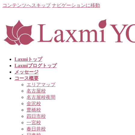
コンテンツへスキップ
ナビゲーションに移動
Laxmiトップ
Laxmiブログトップ
メッセージ
コース概要
エリアマップ
名古屋校
名古屋校夜間
金沢校
豊橋校
四日市校
一宮校
春日井校