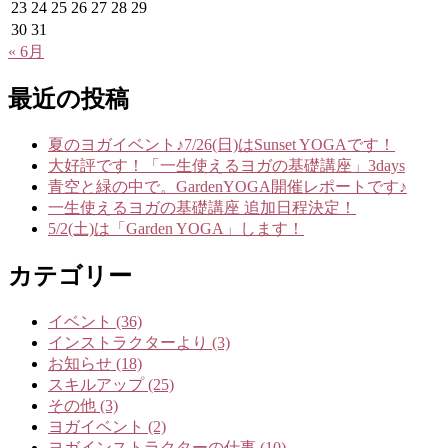
23
24
25
26
27
28
29
30
31
« 6月
最近の投稿
夏のヨガイベント♪7/26(日)はSunset YOGAです！
大好評です！「一生使えるヨガの基礎講座」3days
青空と緑の中で。GardenYOGA開催レポートです♪
一生使えるヨガの基礎講座 追加日程決定！
5/2(土)は「Garden YOGA」します！
カテゴリー
イベント (36)
インストラクターより (3)
お知らせ (18)
スキルアップ (25)
その他 (3)
ヨガイベント (2)
ヨガインストラクターの仕事 (10)