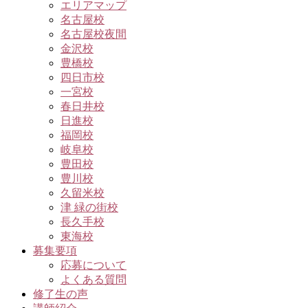
エリアマップ
名古屋校
名古屋校夜間
金沢校
豊橋校
四日市校
一宮校
春日井校
日進校
福岡校
岐阜校
豊田校
豊川校
久留米校
津 緑の街校
長久手校
東海校
募集要項
応募について
よくある質問
修了生の声