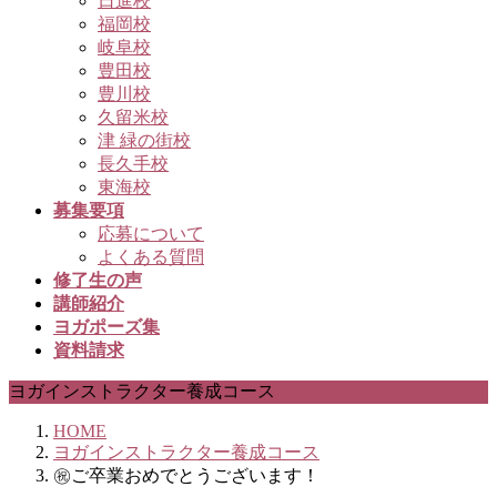
日進校
福岡校
岐阜校
豊田校
豊川校
久留米校
津 緑の街校
長久手校
東海校
募集要項
応募について
よくある質問
修了生の声
講師紹介
ヨガポーズ集
資料請求
ヨガインストラクター養成コース
HOME
ヨガインストラクター養成コース
㊗ご卒業おめでとうございます！