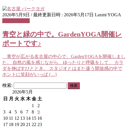
2026年5月9日
/ 最終更新日時 :
2026年5月17日
Laxmi YOGA
ヨガイベント
青空と緑の中で。GardenYOGA開催レ
ポートです♪
青空が広がる名古屋の中心で、GardenYOGAを開催しまし
た。 自然の風を感じながら、ゆったりと呼吸をして、 カラ
ダを伸ばすひととき。 スタジオとはまた違う開放感の中で
ホントに笑顔がいっぱ […]
検索:
2026年5月
日
月
火
水
木
金
土
1
2
3
4
5
6
7
8
9
10
11
12
13
14
15
16
17
18
19
20
21
22
23