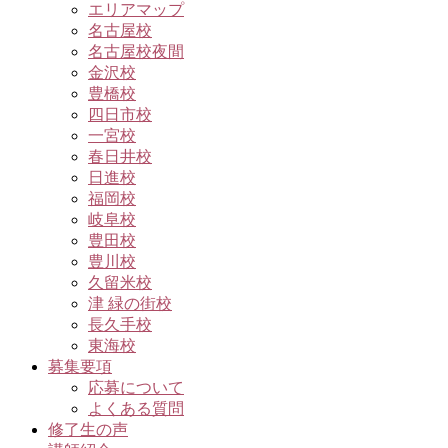
エリアマップ
名古屋校
名古屋校夜間
金沢校
豊橋校
四日市校
一宮校
春日井校
日進校
福岡校
岐阜校
豊田校
豊川校
久留米校
津 緑の街校
長久手校
東海校
募集要項
応募について
よくある質問
修了生の声