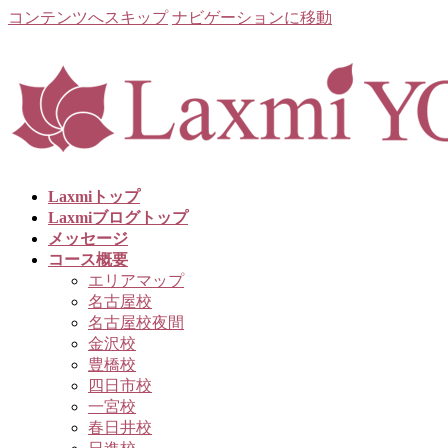
コンテンツへスキップ
ナビゲーションに移動
Laxmiトップ
Laxmiブログトップ
メッセージ
コース概要
エリアマップ
名古屋校
名古屋校夜間
金沢校
豊橋校
四日市校
一宮校
春日井校