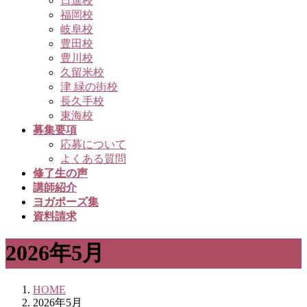
日進校
福岡校
岐阜校
豊田校
豊川校
久留米校
津 緑の街校
長久手校
東海校
募集要項
応募について
よくある質問
修了生の声
講師紹介
ヨガポーズ集
資料請求
2026年5月
HOME
2026年5月